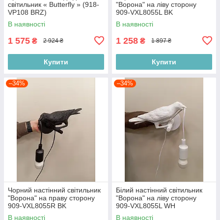
світильник « Butterfly » (918-
"Ворона" на ліву сторону
VP108 BRZ)
909-VXL8055L BK
В наявності
В наявності
1 575
1 258
₴
₴
2 924 ₴
1 897 ₴
Купити
Купити
–34%
–34%
Чорний настінний світильник
Білий настінний світильник
"Ворона" на праву сторону
"Ворона" на ліву сторону
909-VXL8055R BK
909-VXL8055L WH
В наявності
В наявності