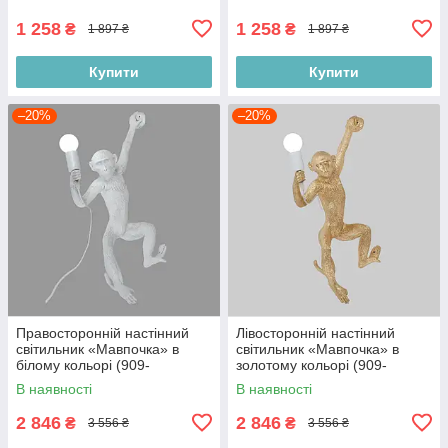
1 258
1 258
₴
₴
1 897 ₴
1 897 ₴
Купити
Купити
–20%
–20%
Правосторонній настінний
Лівосторонній настінний
світильник «Мавпочка» в
світильник «Мавпочка» в
білому кольорі (909-
золотому кольорі (909-
VXL8051D WH)
VXL8051D GD)
В наявності
В наявності
2 846
2 846
₴
₴
3 556 ₴
3 556 ₴