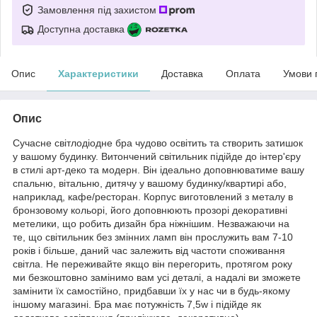
Замовлення під захистом
Доступна доставка
Опис
Характеристики
Доставка
Оплата
Умови 
Опис
Сучасне світлодіодне бра чудово освітить та створить затишок
у вашому будинку. Витончений світильник підійде до інтер'єру
в стилі арт-деко та модерн. Він ідеально доповнюватиме вашу
спальню, вітальню, дитячу у вашому будинку/квартирі або,
наприклад, кафе/ресторан. Корпус виготовлений з металу в
бронзовому кольорі, його доповнюють прозорі декоративні
метелики, що робить дизайн бра ніжнішим. Незважаючи на
те, що світильник без змінних ламп він прослужить вам 7-10
років і більше, даний час залежить від частоти споживання
світла. Не переживайте якщо він перегорить, протягом року
ми безкоштовно замінимо вам усі деталі, а надалі ви зможете
замінити їх самостійно, придбавши їх у нас чи в будь-якому
іншому магазині. Бра має потужність 7,5w і підійде як