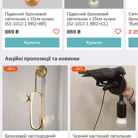
Підвісний бронзовий
Підвісний бронзовий
Світ
світильник з 15см кулею
світильник з 15см кулею
брон
(52-1012-1 BRZ+BR)
(52-1012-1 BRZ+CL)
"But
BRZ
869
869
2 2
₴
₴
Купити
Купити
Акційні пропозиції та новинки
–46%
–34%
Бронзовий світлодіодний
Чорний настінний світильник