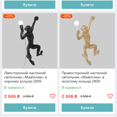
Купити
Купити
–20%
–20%
Лівосторонній настінний
Правосторонній настінний
світильник «Мавпочка» в
світильник «Мавпочка» в
чорному кольорі (909-
золотому кольорі (909-
VXL8051D BK)
VXL8051D GD)
В наявності
В наявності
2 846
2 846
₴
₴
3 556 ₴
3 556 ₴
Купити
Купити