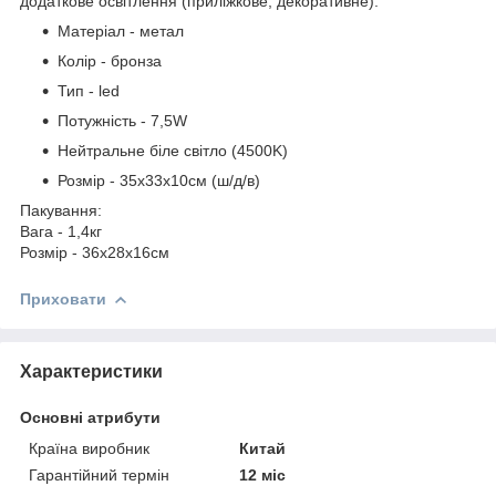
додаткове освітлення (приліжкове, декоративне).
Матеріал - метал
Колір - бронза
Тип - led
Потужність - 7,5W
Нейтральне біле світло (4500K)
Розмір - 35x33х10см (ш/д/в)
Пакування:
Вага - 1,4кг
Розмір - 36x28x16см
Приховати
Характеристики
Основні атрибути
Країна виробник
Китай
Гарантійний термін
12 міс