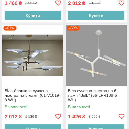
1 466
2 012
₴
₴
3 951 ₴
5 136 ₴
Купити
Купити
–61%
–60%
Біло-бронзова сучасна
Біла сучасна люстра на 6
люстра на 8 ламп (61-V1019-
ламп "Bulb" (56-LPR189-6
8 WH)
WH)
В наявності
В наявності
2 012
1 426
₴
₴
5 136 ₴
3 556 ₴
Купити
Купити