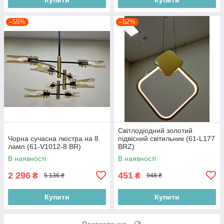
–55%
–52%
Світлодіодний золотий
Чорна сучасна люстра на 8
підвісний світильник (61-L177
ламп (61-V1012-8 BR)
BRZ)
В наявності
В наявності
2 296
451
₴
₴
5 136 ₴
948 ₴
Купити
Купити
Показати ще