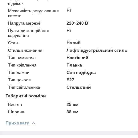
підвісок
Можливість регулювання
Ні
висоти
Напруга мережі
220~240 В
Пульт дистанційного
Ні
керування
Стан
Новий
Стиль виконання
Лофт/індустріальний стиль
Тип вимикача
Настінний
Тип кріплення
Планка
Тип лампи
Світлодіодна
Тип цоколя
E27
Тип світильника
Стельовий
Габаритні розміри
Висота
25 см
Ширина
38 см
Приховати