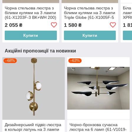
Чорна стельова люстра з
Чорна стельова люстра з
Біла
білими кулями на 3 лампи
білими кулями на 3 лампи
ламп
(61-X1203F-3 BK+WH 200)
Triple Globe (61-X1005F-5
XPR
BK+WH (120))
2 055
1 580
1 8
₴
₴
Купити
Купити
Акційні пропозиції та новинки
–68%
–63%
Дизайнерський підвіс-люстра
Чорно-бронзова сучасна
в кольорі латунь на 3 лампи
люстра на 6 ламп (61-V1019-