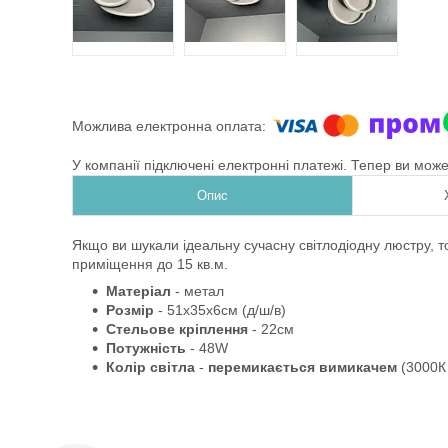
У компанії підключені електронні платежі. Тепер ви мож
Опис
Якщо ви шукали ідеальну сучасну світлодіодну люстру, то
приміщення до 15 кв.м.
Матеріал
- метал
Розмір
-
51х35х6см
(д/ш/в)
Стельове кріплення
- 22см
Потужність
- 48W
Колір світла
-
перемикається вимикачем
(3000К 