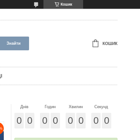
Кошик
Знайти
КОШИК
І
Днів
Годин
Хвилин
Секунд
0
0
0
0
0
0
0
0
%