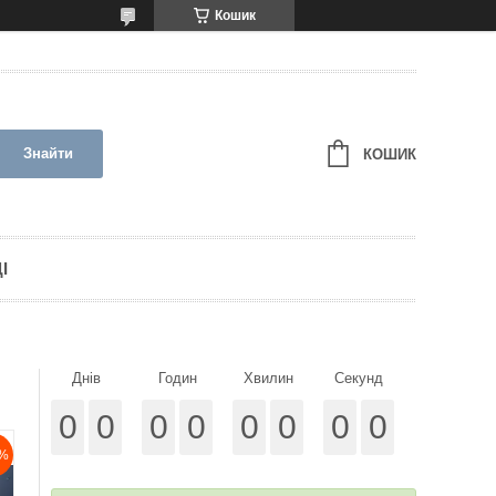
Кошик
Знайти
КОШИК
І
Днів
Годин
Хвилин
Секунд
0
0
0
0
0
0
0
0
%