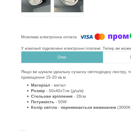
У компанії підключені електронні платежі. Тепер ви мож
Опис
Якщо ви шукали ідеальну сучасну світлодіодну люстру, то
приміщення 15-20 кв.м.
Матеріал
- метал
Розмір
- 50х40х7см (д/ш/в)
Стельове кріплення
- 28см
Потужність
- 50W
Колір світла
-
перемикається вимикачем
(3000К 